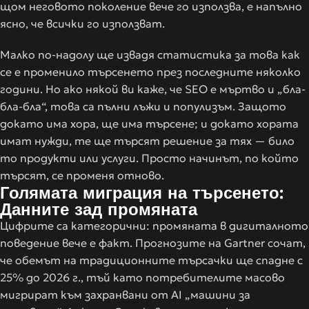
щом неговото поколение вече го използва, е напълно
ясно, че всички го използват.
Малко по-надолу ще извадя статистика за това как
се е променило търсенето през последните няколко
години. Но ако някой ви каже, че SEO е мъртво и „бла-
бла-бла“, това са пълни лъжи и популизъм. Защото
докато има хора, ще има търсене; и докато хората
имат нужди, те ще търсят решение за тях — било
то продукти или услуги. Просто начинът, по който
търсят, се променя отново.
Голямата миграция на търсенето:
Данните зад промяната
Цифрите са категорични: промяната в дигиталното
поведение вече е факт. Прогнозите на Gartner сочат,
че обемът на традиционните търсачки ще спадне с
25% до 2026 г., тъй като потребителите масово
мигрират към захранвани от AI „машини за