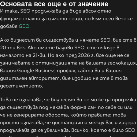
Основата все още е от значение
И така, SEO продължава да бъде абсолютно
фундаментално за цялото нещо, но към него вече се
добавя
GEO
.
Ако бизнесът ви съществува и нямате SEO, вие сте в
20-ти век. Ако имате базово SEO, сте някъде в
началото на 21-ви. Но ако през 2026 г. все още не се
занимавате с оптимизацията на вашата геолокация,
вашия Google Business профил, сайта ви и вашия
дигитален авторитет, вие изобщо не сте в това
десетилетието.
Това не означава, че бизнесът ви не може да продължи
да съществува под някаква форма сам по себе си или
че не генерирате оборота, който правите; това
просто означава, че дистанцията между вас и лидера
продължава да се увеличава. Всичко, което е било SEO