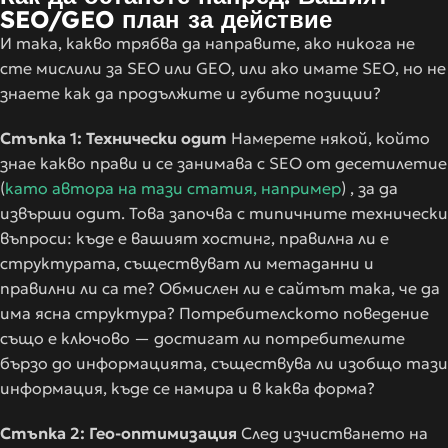
SEO/GEO план за действие
И така, какво трябва да направите, ако никога не
сте мислили за SEO или GEO, или ако имате SEO, но не
знаете как да продължите и губите позиции?
Стъпка 1: Технически одит
Намерете някой, който
знае какво прави и се занимава с SEO от десетилетие
(
като автора на тази статия, например
) , за да
извърши одит. Това започва с типичните технически
въпроси: къде е вашият хостинг, правилна ли е
структурата, съществуват ли метаданни и
правилни ли са те? Обмислен ли е сайтът така, че да
има ясна структура? Потребителското поведение
също е ключово — достигат ли потребителите
бързо до информацията, съществува ли изобщо тази
информация, къде се намира и в каква форма?
Стъпка 2: Гео-оптимизация
След изчистването на