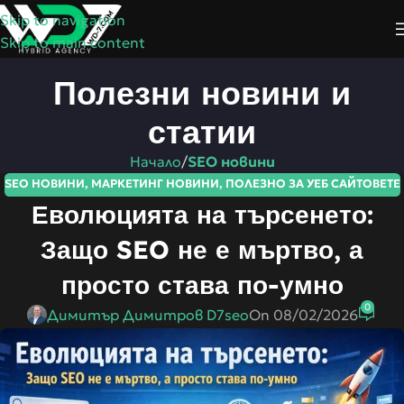
Skip to navigation
Skip to main content
Полезни новини и
статии
Начало
/
SEO новини
SEO НОВИНИ
,
МАРКЕТИНГ НОВИНИ
,
ПОЛЕЗНО ЗА УЕБ САЙТОВЕТЕ
Еволюцията на търсенето:
Защо SEO не е мъртво, а
просто става по-умно
0
Димитър Димитров D7seo
On 08/02/2026