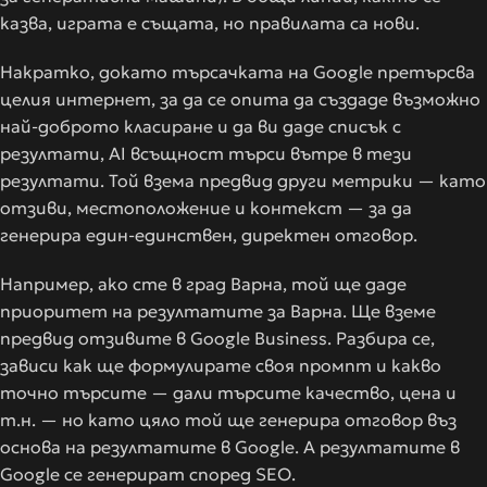
казва, играта е същата, но правилата са нови.
Накратко, докато търсачката на Google претърсва
целия интернет, за да се опита да създаде възможно
най-доброто класиране и да ви даде списък с
резултати, AI всъщност търси вътре в тези
резултати. Той взема предвид други метрики — като
отзиви, местоположение и контекст — за да
генерира един-единствен, директен отговор.
Например, ако сте в град Варна, той ще даде
приоритет на резултатите за Варна. Ще вземе
предвид отзивите в Google Business. Разбира се,
зависи как ще формулирате своя промпт и какво
точно търсите — дали търсите качество, цена и
т.н. — но като цяло той ще генерира отговор въз
основа на резултатите в Google. А резултатите в
Google се генерират според SEO.