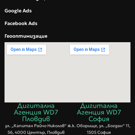
Google Ads
Facebook Ads
Геооптимизация
Дигитална
Дигитална
Агенция WD7
Агенция WD7
Пловдив
София
ул. „Капитан Райчо Николов“
ж.к. Оборище, ул. „Богдан“ 11,
56, 4000 Център, Пловдив
1505 София