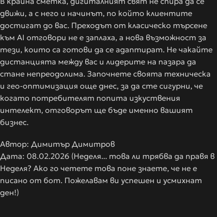
В крайна сметка, дигиталният свят не спира да се
движи, а с него и начинът, по който клиентите
достигат до вас. Преходът от класическо търсене
към AI отговори не е заплаха, а нова възможност за
тези, които са готови да се адаптират. Не чакайте
дистанцията между вас и лидерите на пазара да
стане непреодолима. Започнете своята техническа
и гео-оптимизация още днес, за да сте сигурни, че
когато потребителят попита изкуствения
интелект, отговорът ще бъде именно вашият
бизнес.
Автор: Димитър Димитров
Дата: 08.02.2026 (Неделя... това ли трябва да правя в
Неделя? Ако го четете това поне знаете, че не е
писано от бот. Пожелавам ви успешен и усмихнат
ден!)