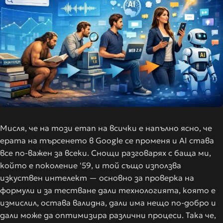
Мисля, че на този етап на всички е напълно ясно, че
ерата на търсенето в Google се променя и AI става
все по-важен за всеки. Снощи разговарях с баща ми,
който е поколение '59, и той също използва
изкуствен интелект — основно за проверка на
формули и за тестване дали технологията, която е
измислил, остава валидна, дали има нещо по-добро и
дали може да оптимизира различни процеси. Така че,