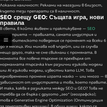
Локална наличност: Реклами на магазини в близост,
където тези препарати са в наличност.
SEO срещу GEO: Същата игра, нови
правила
В света, в който живеем и практикуваме —
SEO
индустрията — правилата, самата индустрия и
потребителското поведение се променят на всеки 6
до 9 месеца. Или минава нов ъпдейт, или се случва
нещо друго, така че сме свикнали с промяната. В
момента все повече търсене се прехвърля от
нормалната търсачка към различни езикови модели
или AI езикови модели, известни като LLM. Това
едновременно променя играта малко — или много — в
зависимост от индустрията и това, което правите.
И така, каква е разликата между SEO и GEO? Това не
трябва да се бърка с другото „гео“ (географско);
това е Generative Engine Optimization (Оптимизация
за генеративни машини). В общи линии, както се