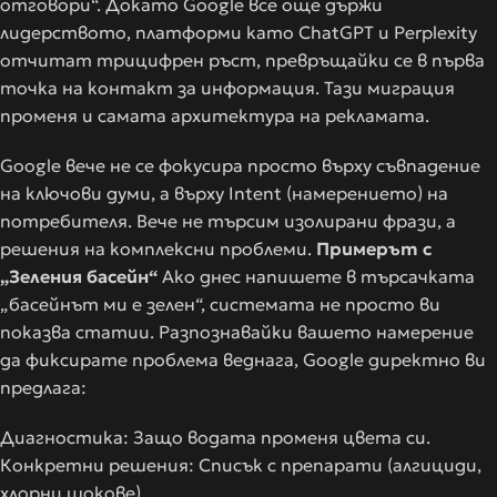
отговори“. Докато Google все още държи
лидерството, платформи като ChatGPT и Perplexity
отчитат трицифрен ръст, превръщайки се в първа
точка на контакт за информация. Тази миграция
променя и самата архитектура на рекламата.
Google вече не се фокусира просто върху съвпадение
на ключови думи, а върху Intent (намерението) на
потребителя. Вече не търсим изолирани фрази, а
решения на комплексни проблеми.
Примерът с
„Зеления басейн“
Ако днес напишете в търсачката
„басейнът ми е зелен“, системата не просто ви
показва статии. Разпознавайки вашето намерение
да фиксирате проблема веднага, Google директно ви
предлага:
Диагностика: Защо водата променя цвета си.
Конкретни решения: Списък с препарати (алгициди,
хлорни шокове).