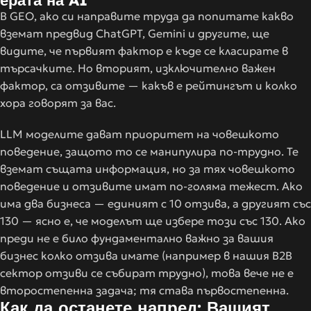
В GEO, ако си направите труда да попитате какво
вземат предвид ChatGPT, Gemini и другите, ще
видите, че първият фактор е къде се класирате в
търсачките. Но вторият, изключително важен
фактор, са отзивите — какъв е рейтингът и колко
хора говорят за вас.
LLM моделите дават приоритет на човешкото
поведение, защото то се манипулира по-трудно. Те
вземат същата информация, но за тях човешкото
поведение и отзивите имат по-голяма тежест. Ако
има два бизнеса — единият с 10 отзива, а другият със
130 — ясно е, че моделът ще избере този със 130. Ако
преди не е било фундаментално важно за вашия
бизнес колко отзива имате (например в нашия B2B
сектор отзиви се събират трудно), това вече не е
второстепенна задача; тя става първостепенна.
Как да останете напред: Вашият