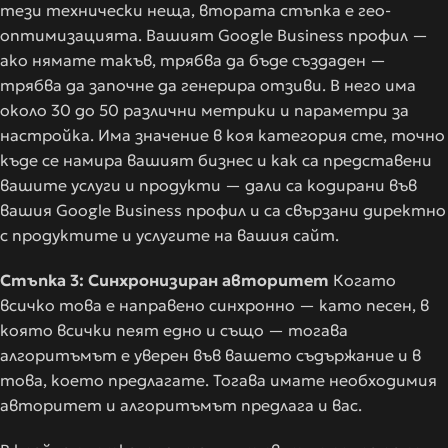
тези технически неща, втората стъпка е гео-
оптимизацията. Вашият Google Business профил —
ако нямате такъв, трябва да бъде създаден —
трябва да започне да генерира отзиви. В него има
около 30 до 50 различни метрики и параметри за
настройка. Има значение в коя категория сте, точно
къде се намира вашият бизнес и как са представени
вашите услуги и продукти — дали са кодирани във
вашия Google Business профил и са свързани директно
с продуктите и услугите на вашия сайт.
Стъпка 3: Синхронизиран авторитет
Когато
всичко това е направено синхронно — като песен, в
която всички пеят едно и също — тогава
алгоритъмът е уверен във вашето съдържание и в
това, което предлагате. Тогава имате необходимия
авторитет и алгоритъмът предлага и вас.