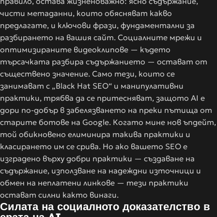
правило, остава жизненоважно: ясно съдържание,
чисти метаданни, които обясняват какво
предлагате, и ключови фрази, фундаментални за
разбирането на вашия сайт. Социалните мрежи и
оптимизираните видеоклипове — където
търсачката разбира съдържанието — остават от
съществено значение. Само тези, които се
занимават с „Black Hat SEO“ и манипулативни
практики, трябва да се притесняват, защото AI е
дори по-добър в забелязването на преки пътища от
старите ботове на Google. Когато мине нов ъпдейт,
той обикновено елиминира такива практики и
класирането им се срива. Но ако вашето SEO е
изградено върху добри практики — създаване на
съдържание, използване на надеждни източници и
обмен на неплатени линкове — тези практики
остават силни както винаги.
Силата на социалното доказателство в
ерата на AI